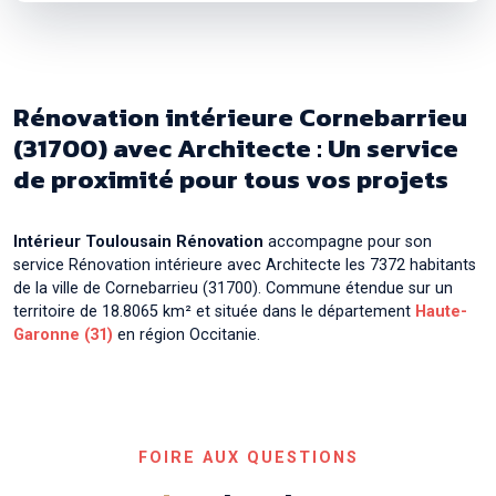
Rénovation intérieure avec Architecte à
Auribail
Rénovation intérieure avec Architecte à
Aurin
Rénovation intérieure avec Architecte à
Aussonne
Rénovation intérieure Cornebarrieu
Rénovation intérieure avec Architecte à
Auterive
(31700) avec Architecte : Un service
de proximité pour tous vos projets
Rénovation intérieure avec Architecte à
Auzeville-
Tolosane
Rénovation intérieure avec Architecte à
Auzielle
Intérieur Toulousain Rénovation
accompagne pour son
service Rénovation intérieure avec Architecte les 7372 habitants
Rénovation intérieure avec Architecte à
de la ville de Cornebarrieu (31700). Commune étendue sur un
Ayguesvives
territoire de 18.8065 km² et située dans le département
Haute-
Garonne (31)
en région Occitanie.
FOIRE AUX QUESTIONS