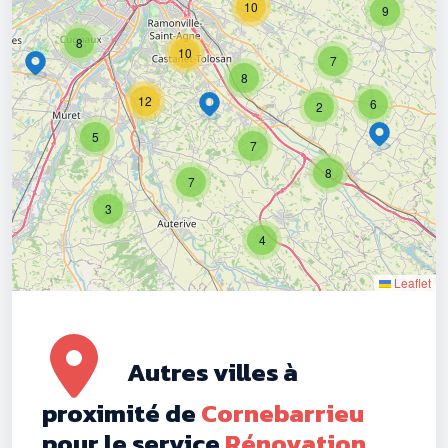
10
9
8
10
7
8
12
6
2
5
7
8
7
3
4
Leaflet
Autres villes à
proximité de
Cornebarrieu
pour le service
Rénovation