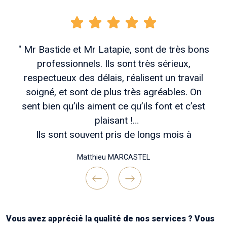
" Mr Bastide et Mr Latapie, sont de très bons
professionnels. Ils sont très sérieux,
respectueux des délais, réalisent un travail
soigné, et sont de plus très agréables. On
sent bien qu’ils aiment ce qu’ils font et c’est
plaisant !
Ils sont souvent pris de longs mois à
l’avance, mais patienter vaut vraiment coup si
Matthieu MARCASTEL
vous voulez des travaux bien réfléchis en
amont , un chantier bien tenu et une belle
réalisation finale !
Previous
Next
Continuez comme ça messieurs ! Merci "
Vous avez apprécié la qualité de nos services ? Vous