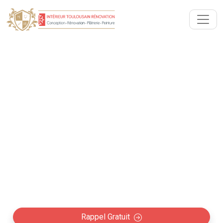
Rénovation intérieure avec
Architecte Cornebarrieu
(31700)
Collaboration avec les architectes à Cornebarrieu :
Rénovation intérieure maison, appartement et
création d'espace professionnel (boutique,
restaurant, bureaux…)
Rappel Gratuit