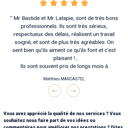
" Mr Bastide et Mr Latapie, sont de très bons
professionnels. Ils sont très sérieux,
respectueux des délais, réalisent un travail
soigné, et sont de plus très agréables. On
sent bien qu’ils aiment ce qu’ils font et c’est
plaisant !
Ils sont souvent pris de longs mois à
l’avance, mais patienter vaut vraiment coup si
Matthieu MARCASTEL
vous voulez des travaux bien réfléchis en
amont , un chantier bien tenu et une belle
réalisation finale !
Previous
Next
Continuez comme ça messieurs ! Merci "
Vous avez apprécié la qualité de nos services ? Vous
souhaitez nous faire part de vos idées ou
commentaires pour améliorer nos prestations ? Dites