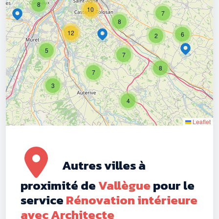
8
10
7
8
12
6
2
5
7
8
7
3
4
Leaflet
Autres villes à
proximité de
Vallègue
pour le
service
Rénovation intérieure
avec Architecte