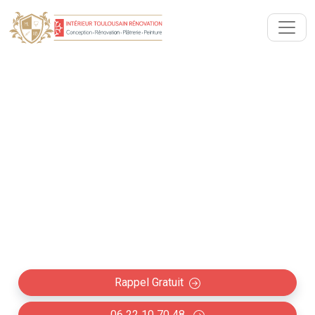
Rénovation intérieure avec
Architecte Vallègue (31290)
Collaboration avec les architectes à Vallègue :
Rénovation intérieure maison, appartement et
création d'espace professionnel (boutique,
restaurant, bureaux…)
Rappel Gratuit
06 22 10 70 48