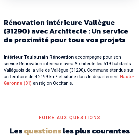
Rénovation intérieure avec Architecte à
Aurin
Rénovation intérieure avec Architecte à
Aussonne
Rénovation intérieure Vallègue
Rénovation intérieure avec Architecte à
Auterive
(31290) avec Architecte : Un service
de proximité pour tous vos projets
Rénovation intérieure avec Architecte à
Auzeville-
Tolosane
Rénovation intérieure avec Architecte à
Auzielle
Intérieur Toulousain Rénovation
accompagne pour son
service Rénovation intérieure avec Architecte les 519 habitants
Rénovation intérieure avec Architecte à
Valléguois de la ville de Vallègue (31290). Commune étendue sur
Ayguesvives
un territoire de 4.2199 km² et située dans le département
Haute-
Garonne (31)
en région Occitanie.
FOIRE AUX QUESTIONS
Les
questions
les plus courantes