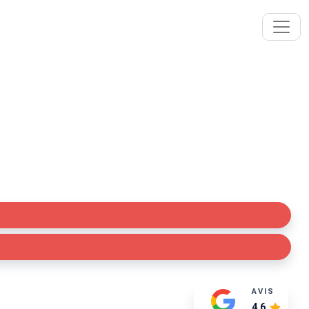
Corronsac (31450)
pace professionnel (boutique, restaurant, bureaux…)
AVIS
4.6