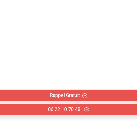
ieure avec Architecte 
énovation intérieure maison, appartement et création d'es
Rappel Gratuit
06 22 10 70 48