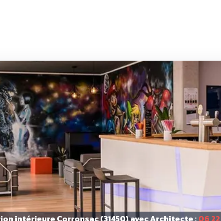
on intérieure Corronsac (31450) avec Architecte :
06 22