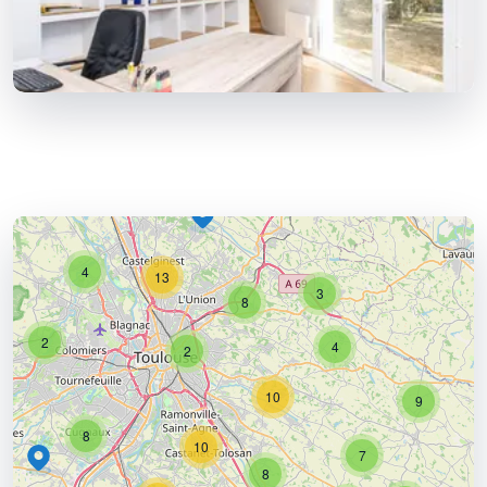
4
13
3
8
2
4
2
10
9
8
10
7
8