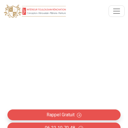
Rénovation intérieure avec
Architecte Villate (31860)
Collaboration avec les architectes à Villate :
Rénovation intérieure maison, appartement et
création d'espace professionnel (boutique,
restaurant, bureaux…)
Rappel Gratuit
06 22 10 70 48