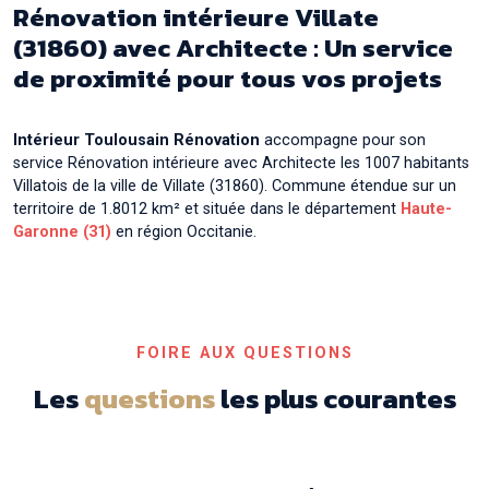
Rénovation intérieure Villate
Rénovation intérieure avec Architecte à
Auterive
(31860) avec Architecte : Un service
de proximité pour tous vos projets
Rénovation intérieure avec Architecte à
Auzeville-
Tolosane
Rénovation intérieure avec Architecte à
Auzielle
Intérieur Toulousain Rénovation
accompagne pour son
service Rénovation intérieure avec Architecte les 1007 habitants
Rénovation intérieure avec Architecte à
Villatois de la ville de Villate (31860). Commune étendue sur un
Ayguesvives
territoire de 1.8012 km² et située dans le département
Haute-
Garonne (31)
en région Occitanie.
FOIRE AUX QUESTIONS
Les
questions
les plus courantes