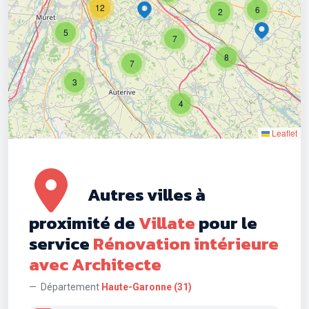
12
6
2
5
7
8
7
3
4
Leaflet
Autres villes à
proximité de
Villate
pour le
service
Rénovation intérieure
avec Architecte
Département
Haute-Garonne (31)