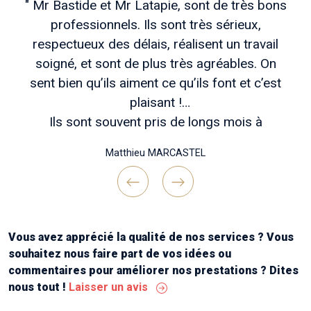
" Mr Bastide et Mr Latapie, sont de très bons
professionnels. Ils sont très sérieux,
respectueux des délais, réalisent un travail
soigné, et sont de plus très agréables. On
sent bien qu’ils aiment ce qu’ils font et c’est
plaisant !
Ils sont souvent pris de longs mois à
l’avance, mais patienter vaut vraiment coup si
Matthieu MARCASTEL
vous voulez des travaux bien réfléchis en
amont , un chantier bien tenu et une belle
réalisation finale !
Previous
Next
Continuez comme ça messieurs ! Merci "
Vous avez apprécié la qualité de nos services ? Vous
souhaitez nous faire part de vos idées ou
commentaires pour améliorer nos prestations ? Dites
nous tout !
Laisser un avis