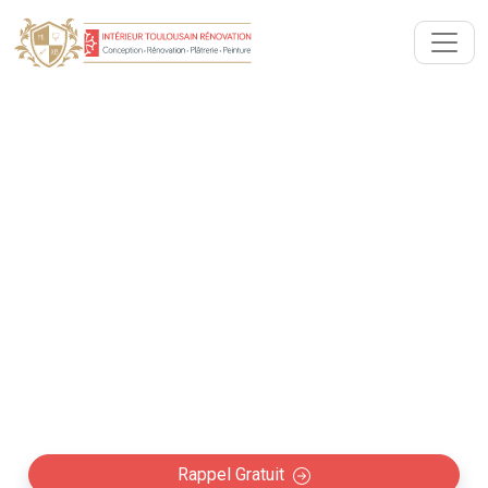
Rénovation intérieure avec
Architecte Loubens-
Lauragais (31460)
Collaboration avec les architectes à Loubens-
Lauragais : Rénovation intérieure maison,
appartement et création d'espace professionnel
(boutique, restaurant, bureaux…)
Rappel Gratuit