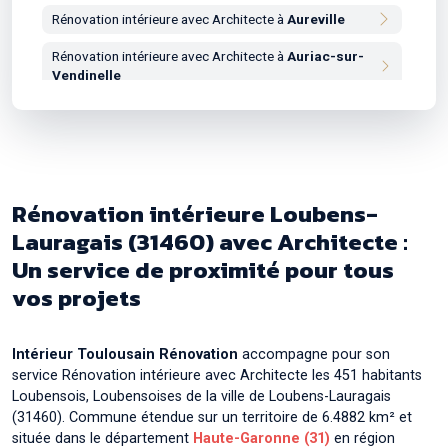
Rénovation intérieure avec Architecte à
Aureville
Rénovation intérieure avec Architecte à
Auriac-sur-
Vendinelle
Rénovation intérieure avec Architecte à
Auribail
Rénovation intérieure avec Architecte à
Aurin
Rénovation intérieure avec Architecte à
Aussonne
Rénovation intérieure Loubens-
Rénovation intérieure avec Architecte à
Auterive
Lauragais (31460) avec Architecte :
Un service de proximité pour tous
Rénovation intérieure avec Architecte à
Auzeville-
Tolosane
vos projets
Rénovation intérieure avec Architecte à
Auzielle
Rénovation intérieure avec Architecte à
Intérieur Toulousain Rénovation
accompagne pour son
Ayguesvives
service Rénovation intérieure avec Architecte les 451 habitants
Loubensois, Loubensoises de la ville de Loubens-Lauragais
(31460). Commune étendue sur un territoire de 6.4882 km² et
située dans le département
Haute-Garonne (31)
en région