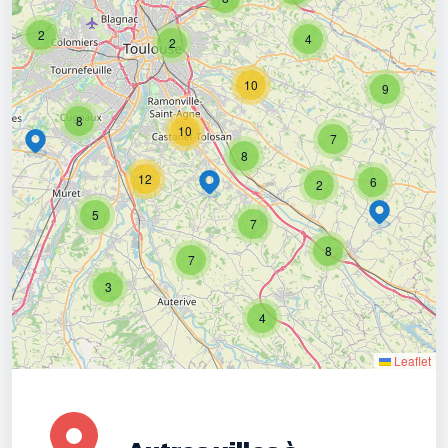
2
4
2
10
9
8
10
7
8
12
6
2
5
7
8
7
3
4
Leaflet