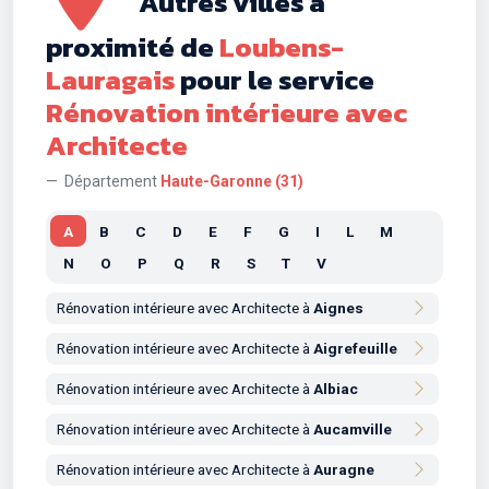
Autres villes à
proximité de
Loubens-
Lauragais
pour le service
Rénovation intérieure avec
Architecte
Département
Haute-Garonne (31)
A
B
C
D
E
F
G
I
L
M
N
O
P
Q
R
S
T
V
Rénovation intérieure avec Architecte à
Aignes
Rénovation intérieure avec Architecte à
Aigrefeuille
Rénovation intérieure avec Architecte à
Albiac
Rénovation intérieure avec Architecte à
Aucamville
Rénovation intérieure avec Architecte à
Auragne