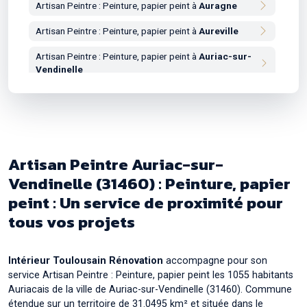
Artisan Peintre : Peinture, papier peint à
Auragne
Artisan Peintre : Peinture, papier peint à
Aureville
Artisan Peintre : Peinture, papier peint à
Auriac-sur-
Vendinelle
Artisan Peintre : Peinture, papier peint à
Auribail
Artisan Peintre : Peinture, papier peint à
Aurin
Artisan Peintre : Peinture, papier peint à
Aussonne
Artisan Peintre Auriac-sur-
Artisan Peintre : Peinture, papier peint à
Auterive
Vendinelle (31460) : Peinture, papier
peint : Un service de proximité pour
Artisan Peintre : Peinture, papier peint à
Auzeville-
Tolosane
tous vos projets
Artisan Peintre : Peinture, papier peint à
Auzielle
Artisan Peintre : Peinture, papier peint à
Intérieur Toulousain Rénovation
accompagne pour son
Ayguesvives
service Artisan Peintre : Peinture, papier peint les 1055 habitants
Auriacais de la ville de Auriac-sur-Vendinelle (31460). Commune
étendue sur un territoire de 31.0495 km² et située dans le