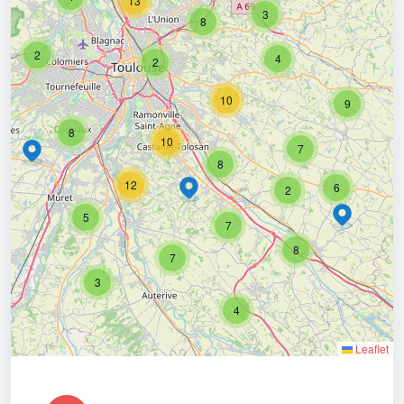
13
3
8
2
4
2
10
9
8
10
7
8
12
6
2
5
7
8
7
3
4
Leaflet