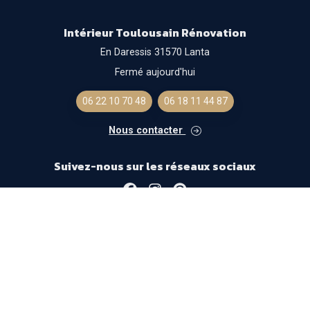
Intérieur Toulousain Rénovation
En Daressis 31570 Lanta
Fermé aujourd'hui
06 22 10 70 48
06 18 11 44 87
Nous contacter
Suivez-nous sur les réseaux sociaux
Facebook
Instagram
Pinterest
Mentions légales
- Solution optimisée
Gestizy
-
SylApps