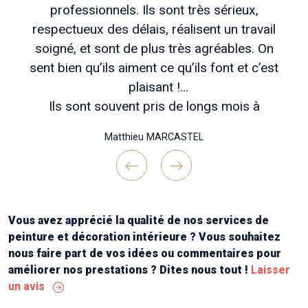
professionnels. Ils sont très sérieux,
respectueux des délais, réalisent un travail
soigné, et sont de plus très agréables. On
sent bien qu’ils aiment ce qu’ils font et c’est
plaisant !
Ils sont souvent pris de longs mois à
l’avance, mais patienter vaut vraiment coup si
Matthieu MARCASTEL
vous voulez des travaux bien réfléchis en
amont , un chantier bien tenu et une belle
réalisation finale !
Previous
Next
Continuez comme ça messieurs ! Merci "
Vous avez apprécié la qualité de nos services de
peinture et décoration intérieure ? Vous souhaitez
nous faire part de vos idées ou commentaires pour
améliorer nos prestations ? Dites nous tout !
Laisser
un avis