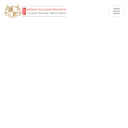
Artisan Peintre décorateur :
Peinture, papiers peints &
décoration intérieure
Auriac-sur-Vendinelle
(31460)
Votre artisan peintre à Auriac-sur-Vendinelle,
spécialiste de la rénovation ou rafraîchissement de
votre intérieur : Peinture, pose papier peint et