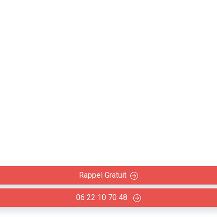
ateur : Peinture, papie
ntérieure Mervilla (3132
 la rénovation ou rafraîchissement de votre intérieur : Pein
Rappel Gratuit
06 22 10 70 48