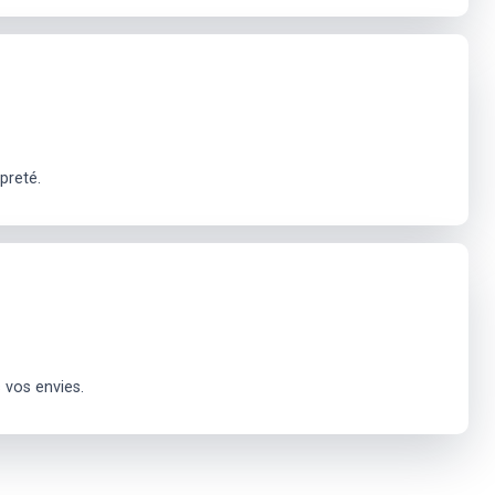
preté.
 vos envies.