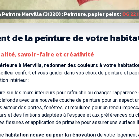
 Peintre Mervilla (31320) : Peinture, papier peint :
06 22 
t de la peinture de votre habitat
alité, savoir-faire et créativité
érieure à Mervilla, redonner des couleurs à votre habitati
eilleur confort et vous guider dans vos choix de peinture et papi
on intérieur :
ure sur les murs intérieurs pour rafraîchir ou changer l'apparence 
plafonds avec une nouvelle couche de peinture pour un aspect un
es autour des portes, fenêtres, et moulures pour un rendu impecc
urs et des finitions adaptées à l'espace et aux préférences du cl
 fissures et application de primaire pour assurer une surface li
une
habitation neuve ou pour la rénovation
de votre logement à