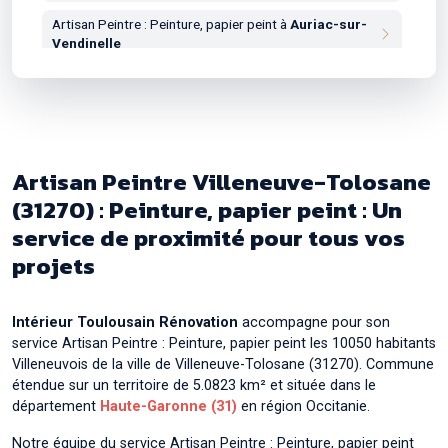
Artisan Peintre : Peinture, papier peint à
Auriac-sur-
Vendinelle
Artisan Peintre : Peinture, papier peint à
Auribail
Artisan Peintre : Peinture, papier peint à
Aurin
Artisan Peintre : Peinture, papier peint à
Aussonne
Artisan Peintre Villeneuve-Tolosane
Artisan Peintre : Peinture, papier peint à
Auterive
(31270) : Peinture, papier peint : Un
service de proximité pour tous vos
Artisan Peintre : Peinture, papier peint à
Auzeville-
Tolosane
projets
Artisan Peintre : Peinture, papier peint à
Auzielle
Artisan Peintre : Peinture, papier peint à
Intérieur Toulousain Rénovation
accompagne pour son
Ayguesvives
service Artisan Peintre : Peinture, papier peint les 10050 habitants
Villeneuvois de la ville de Villeneuve-Tolosane (31270). Commune
étendue sur un territoire de 5.0823 km² et située dans le
département
Haute-Garonne (31)
en région Occitanie.
Notre équipe du service Artisan Peintre : Peinture, papier peint