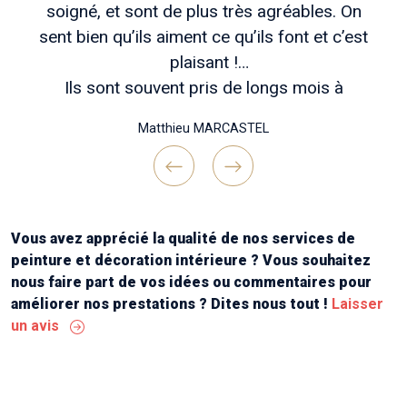
soigné, et sont de plus très agréables. On
sent bien qu’ils aiment ce qu’ils font et c’est
plaisant !
Ils sont souvent pris de longs mois à
l’avance, mais patienter vaut vraiment coup si
Matthieu MARCASTEL
vous voulez des travaux bien réfléchis en
amont , un chantier bien tenu et une belle
réalisation finale !
Previous
Next
Continuez comme ça messieurs ! Merci "
Vous avez apprécié la qualité de nos services de
peinture et décoration intérieure ? Vous souhaitez
nous faire part de vos idées ou commentaires pour
améliorer nos prestations ? Dites nous tout !
Laisser
un avis