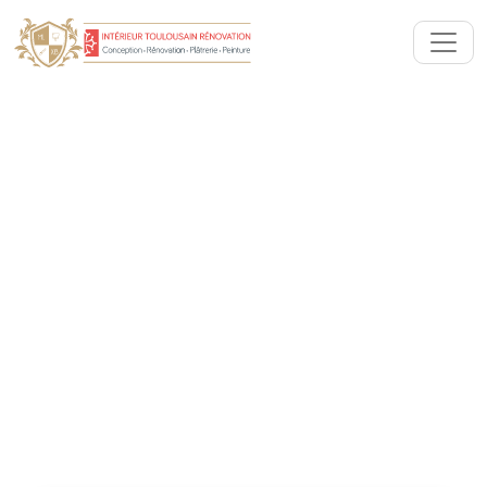
Artisan Peintre décorateur :
Peinture, papiers peints &
décoration intérieure
Villeneuve-Tolosane (31270)
Votre artisan peintre à Villeneuve-Tolosane,
spécialiste de la rénovation ou rafraîchissement de
votre intérieur : Peinture, pose papier peint et
décorations murales...