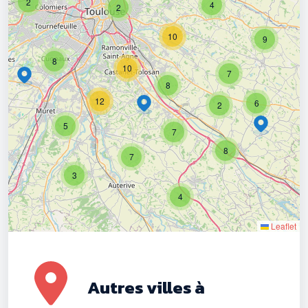
2
4
2
10
9
8
10
7
8
12
6
2
5
7
8
7
3
4
Leaflet
Autres villes à