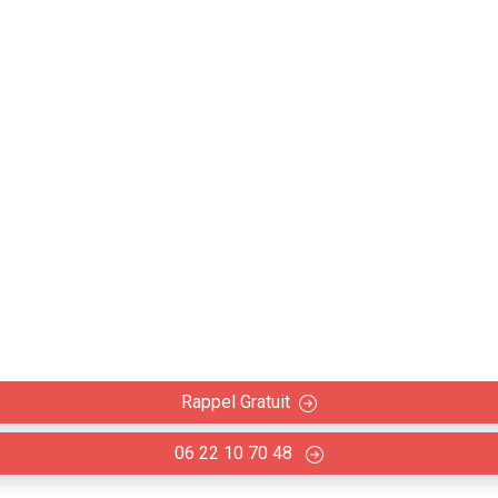
ateur : Peinture, papie
ure Gagnac-sur-Garonne
te de la rénovation ou rafraîchissement de votre intérieur :
Rappel Gratuit
06 22 10 70 48