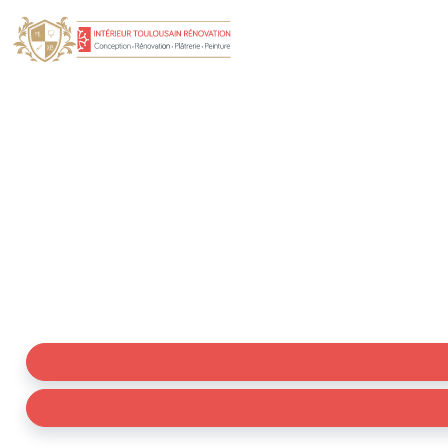
Artisan Peintre décor
intérie
Votre artisan peintre à Gagnac-sur-Garonne, spécialis