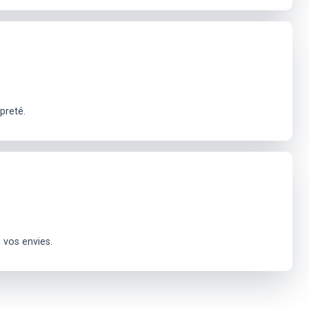
preté.
 vos envies.