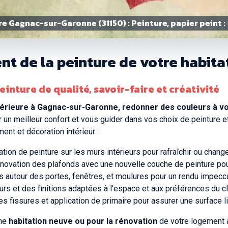
re Gagnac-sur-Garonne (31150) : Peinture, papier peint :
nt de la peinture de votre habit
inture de qualité, savoir-faire et créativité
térieure à Gagnac-sur-Garonne, redonner des couleurs à vo
r un meilleur confort et vous guider dans vos choix de peinture 
ent et décoration intérieur :
ation de peinture sur les murs intérieurs pour rafraîchir ou chang
novation des plafonds avec une nouvelle couche de peinture pou
es autour des portes, fenêtres, et moulures pour un rendu impecc
urs et des finitions adaptées à l'espace et aux préférences du cl
 fissures et application de primaire pour assurer une surface li
une
habitation neuve ou pour la rénovation
de votre logement à