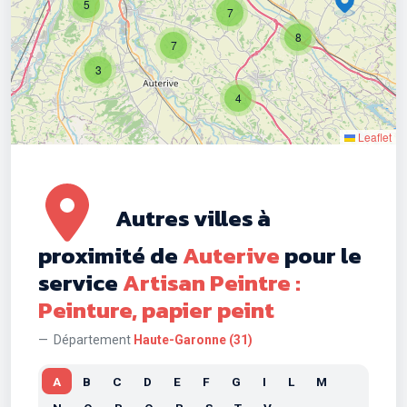
5
7
8
7
3
4
Leaflet
Autres villes à
proximité de
Auterive
pour le
service
Artisan Peintre :
Peinture, papier peint
Département
Haute-Garonne (31)
A
B
C
D
E
F
G
I
L
M