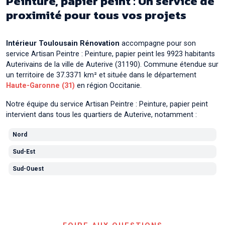
Peinture, papier peint : Un service de
proximité pour tous vos projets
Artisan Peintre : Peinture, papier peint à
Auzeville-
Tolosane
Artisan Peintre : Peinture, papier peint à
Auzielle
Intérieur Toulousain Rénovation
accompagne pour son
service Artisan Peintre : Peinture, papier peint les 9923 habitants
Artisan Peintre : Peinture, papier peint à
Auterivains de la ville de Auterive (31190). Commune étendue sur
Ayguesvives
un territoire de 37.3371 km² et située dans le département
Haute-Garonne (31)
en région Occitanie.
Notre équipe du service Artisan Peintre : Peinture, papier peint
intervient dans tous les quartiers de Auterive, notamment :
Nord
Sud-Est
Sud-Ouest