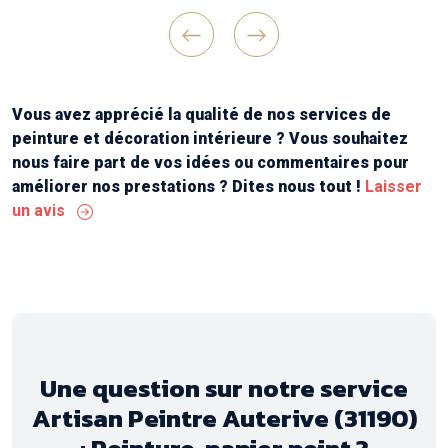
vous voulez des travaux bien réfléchis en
amont , un chantier bien tenu et une belle
réalisation finale !
Previous
Next
Continuez comme ça messieurs ! Merci "
Vous avez apprécié la qualité de nos services de
peinture et décoration intérieure ? Vous souhaitez
nous faire part de vos idées ou commentaires pour
améliorer nos prestations ? Dites nous tout !
Laisser
un avis
Une question sur notre service
Artisan Peintre Auterive (31190)
: Peinture, papier peint ?