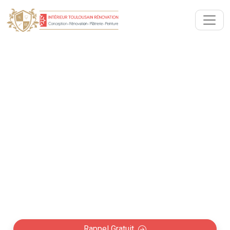
Artisan Peintre décorateur :
Peinture, papiers peints &
décoration intérieure
Auterive (31190)
Votre artisan peintre à Auterive, spécialiste de la
rénovation ou rafraîchissement de votre intérieur :
Peinture, pose papier peint et décorations murales...
Rappel Gratuit