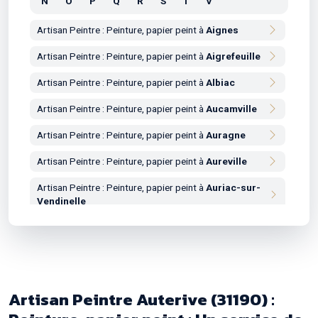
N
O
P
Q
R
S
T
V
Artisan Peintre : Peinture, papier peint à
Aignes
Artisan Peintre : Peinture, papier peint à
Aigrefeuille
Artisan Peintre : Peinture, papier peint à
Albiac
Artisan Peintre : Peinture, papier peint à
Aucamville
Artisan Peintre : Peinture, papier peint à
Auragne
Artisan Peintre : Peinture, papier peint à
Aureville
Artisan Peintre : Peinture, papier peint à
Auriac-sur-
Vendinelle
Artisan Peintre : Peinture, papier peint à
Auribail
Artisan Peintre : Peinture, papier peint à
Aurin
Artisan Peintre : Peinture, papier peint à
Aussonne
Artisan Peintre Auterive (31190) :
Artisan Peintre : Peinture, papier peint à
Auterive