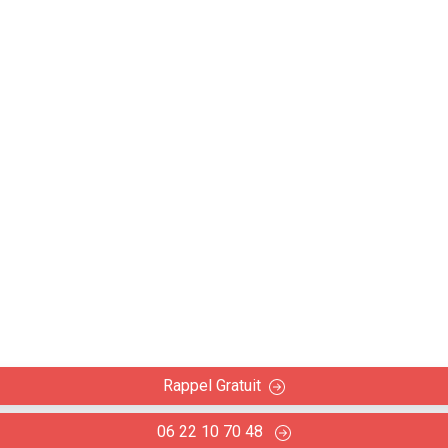
urvilles-Basses (31460)
plafonds et cloisons
rts des travaux de placoplâtre en rénovation intérieure : 
plafonds.
Rappel Gratuit
06 22 10 70 48