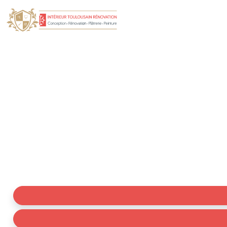
Plâtrier Plaquiste Mo
Vous cherchez un plaquiste à Mourvilles-Basses ? Expe