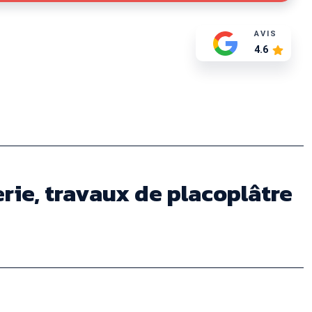
AVIS
4.6
erie, travaux de placoplâtre