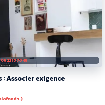
:
06 22 10 70 48
s : Associer exigence
lafonds..)