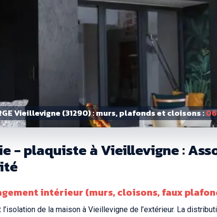
GE Vieillevigne (31290) : murs, plafonds et cloisons :
06
e - plaquiste à Vieillevigne : As
ité
agement intérieur (murs, cloisons, faux plafond
’isolation de la maison à Vieillevigne de l’extérieur. La distribu