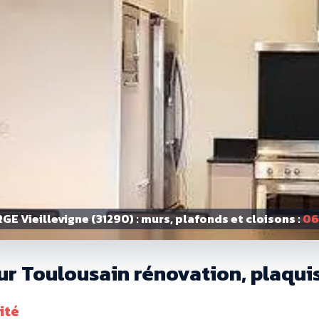
GE Vieillevigne (31290) : murs, plafonds et cloisons :
06
ur Toulousain rénovation, plaquis
ité