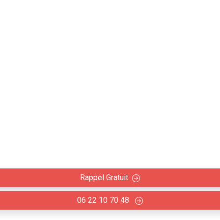
 Vieillevigne (31290) - 
plafonds et cloisons
 travaux de placoplâtre en rénovation intérieure : Habillag
Rappel Gratuit
06 22 10 70 48