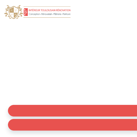
Plâtrier Plaquiste
Vous cherchez un plaquiste à Vieillevigne ? Experts des