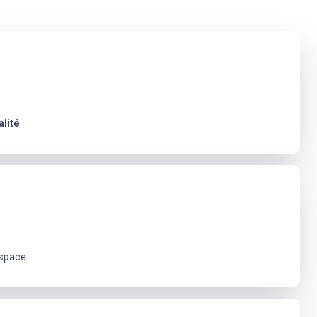
alité
.
espace