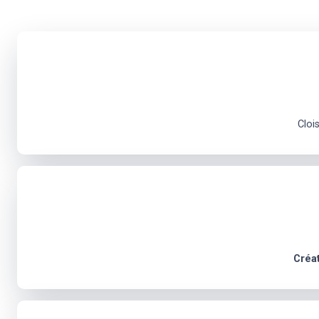
Cloi
Créa