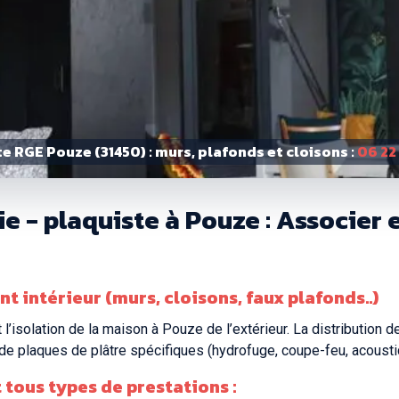
e RGE Pouze (31450) : murs, plafonds et cloisons :
06 22
ie - plaquiste à Pouze : Associer
 intérieur (murs, cloisons, faux plafonds..)
l’isolation de la maison à Pouze de l’extérieur. La distribution d
ion de plaques de plâtre spécifiques (hydrofuge, coupe-feu, acou
 tous types de prestations :