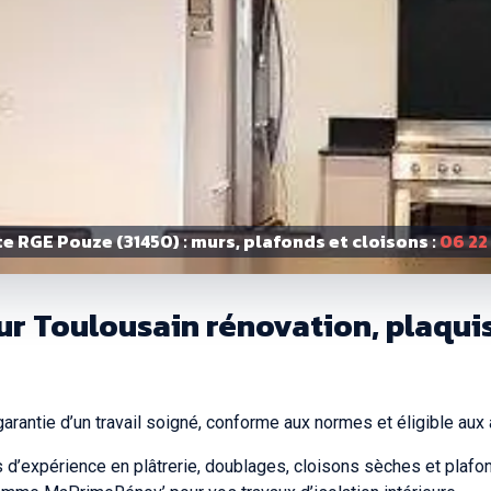
e RGE Pouze (31450) : murs, plafonds et cloisons :
06 22
eur Toulousain rénovation, plaqui
garantie d’un travail soigné, conforme aux normes et éligible aux
s d’expérience en plâtrerie, doublages, cloisons sèches et plaf