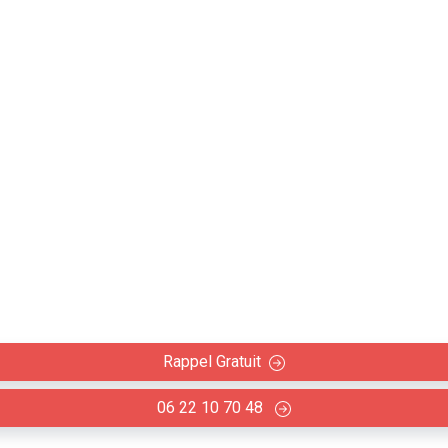
uze (31450) - Artisan R
cloisons
vaux de placoplâtre en rénovation intérieure : Habillage m
Rappel Gratuit
06 22 10 70 48