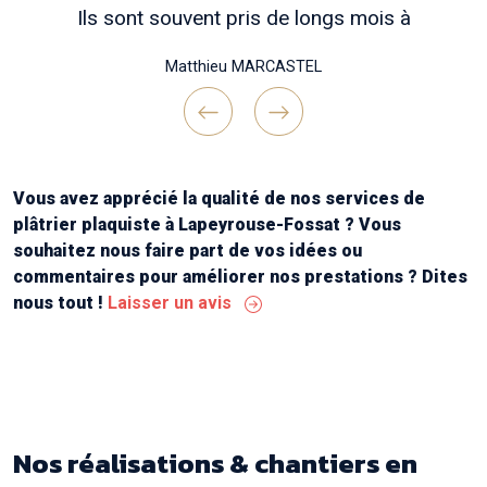
Ils sont souvent pris de longs mois à
l’avance, mais patienter vaut vraiment coup si
Matthieu MARCASTEL
vous voulez des travaux bien réfléchis en
amont , un chantier bien tenu et une belle
réalisation finale !
Previous
Next
Continuez comme ça messieurs ! Merci "
Vous avez apprécié la qualité de nos services de
plâtrier plaquiste à Lapeyrouse-Fossat ? Vous
souhaitez nous faire part de vos idées ou
commentaires pour améliorer nos prestations ? Dites
nous tout !
Laisser un avis
Nos réalisations & chantiers
en