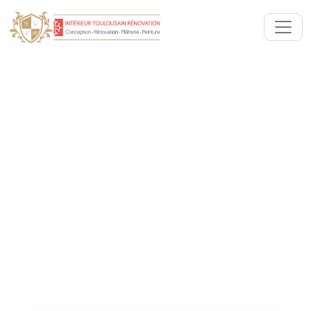
Plâtrier Plaquiste
Lapeyrouse-Fossat (31180) -
Artisan RGE : Murs, plafonds
et cloisons
Vous cherchez un plaquiste à Lapeyrouse-Fossat ?
Experts des travaux de placoplâtre en rénovation
intérieure : Habillage murs (doublage), cloisons
distribution, pose plafonds.