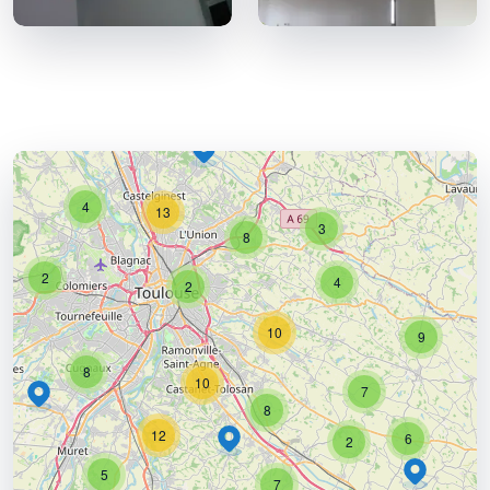
4
13
3
8
2
4
2
10
9
8
10
7
8
12
6
2
5
7