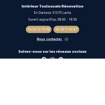
Intérieur Toulousain Rénovation
En Daressis 31570 Lanta
Ouvert aujourd'hui, 08:00 - 18:30
06 22 10 70 48
06 18 11 44 87
Nous contacter
Suivez-nous sur les réseaux sociaux
Facebook
Instagram
Pinterest
Mentions légales
- Solution optimisée
Gestizy
-
SylApps