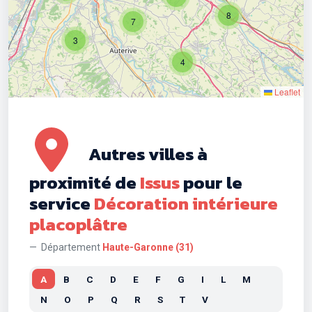
8
7
3
4
Leaflet
Autres villes à
proximité de
Issus
pour le
service
Décoration intérieure
placoplâtre
Département
Haute-Garonne (31)
A
B
C
D
E
F
G
I
L
M
N
O
P
Q
R
S
T
V