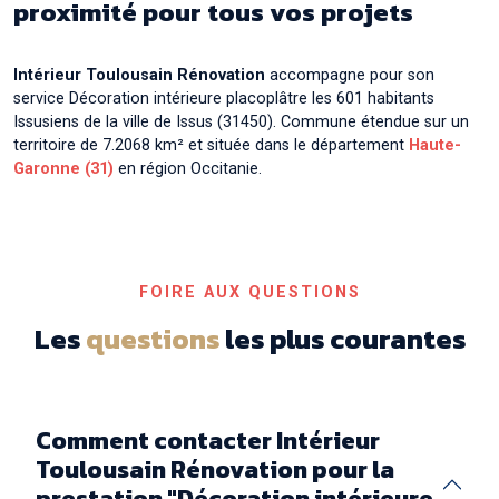
proximité pour tous vos projets
Décoration intérieure placoplâtre à
Auzeville-
Tolosane
Décoration intérieure placoplâtre à
Auzielle
Intérieur Toulousain Rénovation
accompagne pour son
service Décoration intérieure placoplâtre les 601 habitants
Décoration intérieure placoplâtre à
Ayguesvives
Issusiens de la ville de Issus (31450). Commune étendue sur un
territoire de 7.2068 km² et située dans le département
Haute-
Garonne (31)
en région Occitanie.
FOIRE AUX QUESTIONS
Les
questions
les plus courantes
Comment contacter Intérieur
Toulousain Rénovation pour la
prestation "Décoration intérieure