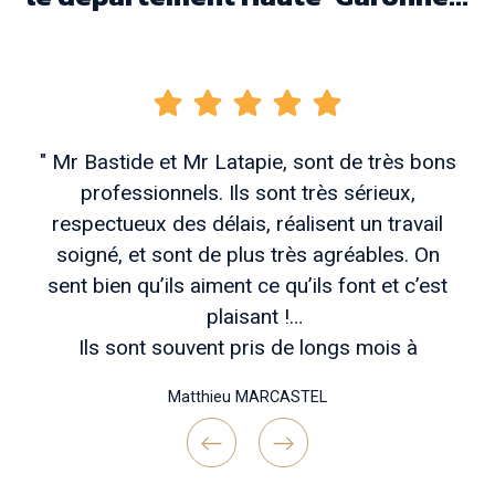
" Mr Bastide et Mr Latapie, sont de très bons
professionnels. Ils sont très sérieux,
respectueux des délais, réalisent un travail
soigné, et sont de plus très agréables. On
sent bien qu’ils aiment ce qu’ils font et c’est
plaisant !
Ils sont souvent pris de longs mois à
l’avance, mais patienter vaut vraiment coup si
Matthieu MARCASTEL
vous voulez des travaux bien réfléchis en
amont , un chantier bien tenu et une belle
réalisation finale !
Previous
Next