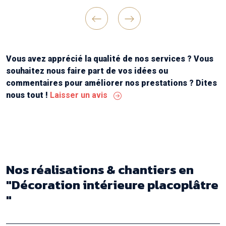
vous voulez des travaux bien réfléchis en
amont , un chantier bien tenu et une belle
réalisation finale !
Previous
Next
Continuez comme ça messieurs ! Merci "
Vous avez apprécié la qualité de nos services ? Vous
souhaitez nous faire part de vos idées ou
commentaires pour améliorer nos prestations ? Dites
nous tout !
Laisser un avis
Nos réalisations & chantiers
en
"Décoration intérieure placoplâtre
"