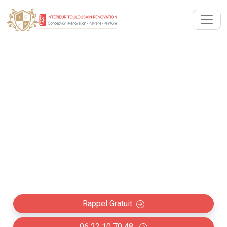
Décoration intérieure
placoplâtre Rebigue (31320)
Spécialiste reconnu dans la création de décoration
et mobilier intérieurs placoplâtre à Rebigue
(meubles, rangements, niches, bibliothèques,
éclairages, ect.)
Rappel Gratuit
06 22 10 70 48