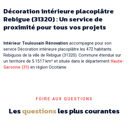
Décoration intérieure placoplâtre à
Aussonne
Décoration intérieure placoplâtre
Décoration intérieure placoplâtre à
Auterive
Rebigue (31320) : Un service de
proximité pour tous vos projets
Décoration intérieure placoplâtre à
Auzeville-
Tolosane
Décoration intérieure placoplâtre à
Auzielle
Intérieur Toulousain Rénovation
accompagne pour son
service Décoration intérieure placoplâtre les 472 habitants
Décoration intérieure placoplâtre à
Ayguesvives
Rebiguois de la ville de Rebigue (31320). Commune étendue sur
un territoire de 5.1517 km² et située dans le département
Haute-
Garonne (31)
en région Occitanie.
FOIRE AUX QUESTIONS
Les
questions
les plus courantes