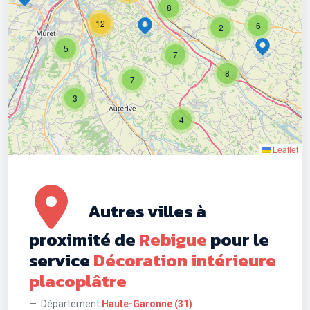
8
12
6
2
5
7
8
7
3
4
Leaflet
Autres villes à
proximité de
Rebigue
pour le
service
Décoration intérieure
placoplâtre
Département
Haute-Garonne (31)