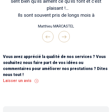
sent bien qu’ils aiment ce qu’ils font et c’est
plaisant !
Ils sont souvent pris de longs mois à
l’avance, mais patienter vaut vraiment coup si
Matthieu MARCASTEL
vous voulez des travaux bien réfléchis en
amont , un chantier bien tenu et une belle
réalisation finale !
Previous
Next
Continuez comme ça messieurs ! Merci "
Vous avez apprécié la qualité de nos services ? Vous
souhaitez nous faire part de vos idées ou
commentaires pour améliorer nos prestations ? Dites
nous tout !
Laisser un avis