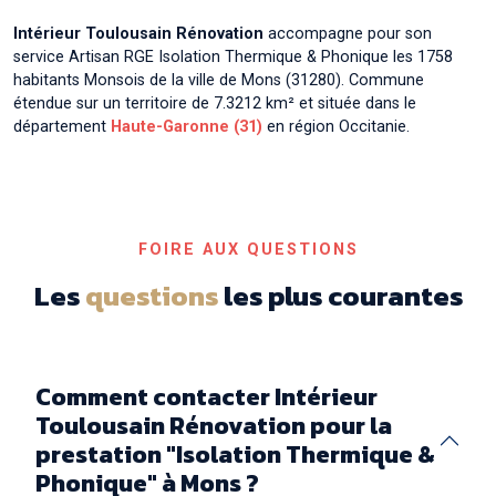
Artisan RGE Isolation Thermique & Phonique à
Aussonne
Intérieur Toulousain Rénovation
accompagne pour son
service Artisan RGE Isolation Thermique & Phonique les 1758
Artisan RGE Isolation Thermique & Phonique à
habitants Monsois de la ville de Mons (31280). Commune
Auterive
étendue sur un territoire de 7.3212 km² et située dans le
département
Haute-Garonne (31)
en région Occitanie.
Artisan RGE Isolation Thermique & Phonique à
Auzeville-Tolosane
Artisan RGE Isolation Thermique & Phonique à
Auzielle
FOIRE AUX QUESTIONS
Artisan RGE Isolation Thermique & Phonique à
Ayguesvives
Les
questions
les plus courantes
Comment contacter Intérieur
Toulousain Rénovation pour la
prestation "Isolation Thermique &
Phonique" à Mons ?