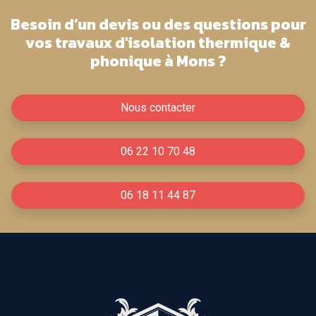
Besoin d’un devis ou des questions pour
vos travaux d'isolation thermique &
phonique à Mons ?
Nous contacter
06 22 10 70 48
06 18 11 44 87