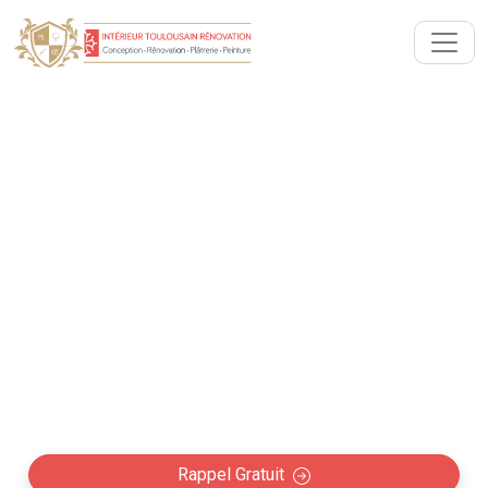
Artisan RGE Isolation
Thermique & Phonique Mons
(31280)
Équipe experte de l’isolation thermique et phonique
pour tous vos travaux de rénovation à Mons.
Qualification Artisan label RGE pour aides de
financement.
Rappel Gratuit