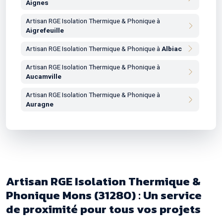
Aignes
Artisan RGE Isolation Thermique & Phonique à
Aigrefeuille
Artisan RGE Isolation Thermique & Phonique à
Albiac
Artisan RGE Isolation Thermique & Phonique à
Aucamville
Artisan RGE Isolation Thermique & Phonique à
Auragne
Artisan RGE Isolation Thermique & Phonique à
Aureville
Artisan RGE Isolation Thermique & Phonique à
Auriac-sur-Vendinelle
Artisan RGE Isolation Thermique &
Artisan RGE Isolation Thermique & Phonique à
Auribail
Phonique Mons (31280) : Un service
de proximité pour tous vos projets
Artisan RGE Isolation Thermique & Phonique à
Aurin