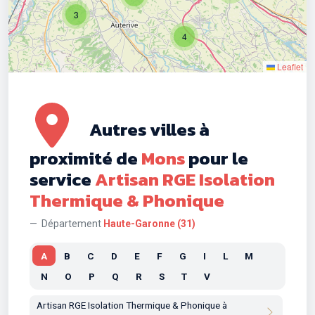
3
4
Leaflet
Autres villes à
proximité de
Mons
pour le
service
Artisan RGE Isolation
Thermique & Phonique
Département
Haute-Garonne (31)
A
B
C
D
E
F
G
I
L
M
N
O
P
Q
R
S
T
V
Artisan RGE Isolation Thermique & Phonique à