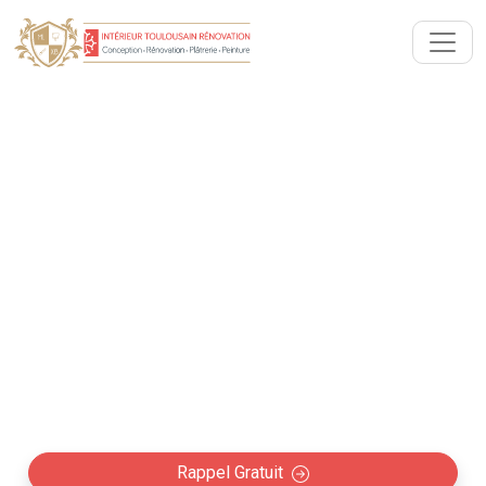
Artisan RGE Isolation
Thermique & Phonique
Pechbonnieu (31140)
Équipe experte de l’isolation thermique et phonique
pour tous vos travaux de rénovation à Pechbonnieu.
Qualification Artisan label RGE pour aides de
financement.
Rappel Gratuit