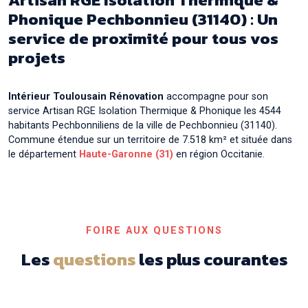
Auribail
Phonique Pechbonnieu (31140) : Un
service de proximité pour tous vos
Artisan RGE Isolation Thermique & Phonique à
Aurin
projets
Artisan RGE Isolation Thermique & Phonique à
Aussonne
Intérieur Toulousain Rénovation
accompagne pour son
Artisan RGE Isolation Thermique & Phonique à
service Artisan RGE Isolation Thermique & Phonique les 4544
Auterive
habitants Pechbonniliens de la ville de Pechbonnieu (31140).
Artisan RGE Isolation Thermique & Phonique à
Commune étendue sur un territoire de 7.518 km² et située dans
Auzeville-Tolosane
le département
Haute-Garonne (31)
en région Occitanie.
Artisan RGE Isolation Thermique & Phonique à
Auzielle
Artisan RGE Isolation Thermique & Phonique à
Ayguesvives
FOIRE AUX QUESTIONS
Les
questions
les plus courantes