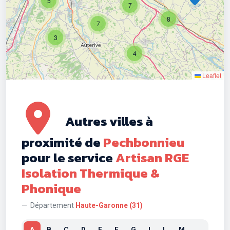
5
7
8
7
3
4
Leaflet
Autres villes à
proximité de
Pechbonnieu
pour le service
Artisan RGE
Isolation Thermique &
Phonique
Département
Haute-Garonne (31)
A
B
C
D
E
F
G
I
L
M