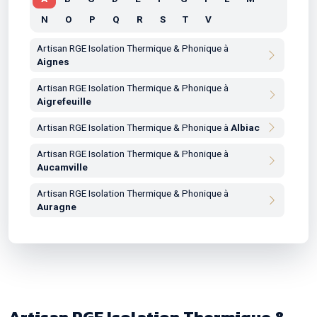
N
O
P
Q
R
S
T
V
Artisan RGE Isolation Thermique & Phonique à
Aignes
Artisan RGE Isolation Thermique & Phonique à
Aigrefeuille
Artisan RGE Isolation Thermique & Phonique à
Albiac
Artisan RGE Isolation Thermique & Phonique à
Aucamville
Artisan RGE Isolation Thermique & Phonique à
Auragne
Artisan RGE Isolation Thermique & Phonique à
Aureville
Artisan RGE Isolation Thermique & Phonique à
Auriac-sur-Vendinelle
Artisan RGE Isolation Thermique &
Artisan RGE Isolation Thermique & Phonique à