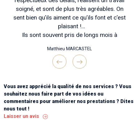
respectueux des délais, réalisent un travail
soigné, et sont de plus très agréables. On
sent bien qu’ils aiment ce qu’ils font et c’est
plaisant !
Ils sont souvent pris de longs mois à
l’avance, mais patienter vaut vraiment coup si
Matthieu MARCASTEL
vous voulez des travaux bien réfléchis en
amont , un chantier bien tenu et une belle
réalisation finale !
Previous
Next
Continuez comme ça messieurs ! Merci "
Vous avez apprécié la qualité de nos services ? Vous
souhaitez nous faire part de vos idées ou
commentaires pour améliorer nos prestations ? Dites
nous tout !
Laisser un avis